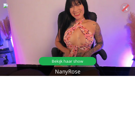
Bekijk haar show
NanyRose